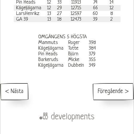
Pin Heads
12
33
11913
74
14
Kägeljägarna
12
29
12715
66
12
LarsHenrikz
13
27
12597
60
8
GA 39
13
18
12473
39
2
OMGÅNGENS 5 HÖGSTA
Mammuts
Roger
398
Kägeljägarna
Totte
384
Pin Heads
Björn
379
Barkeruds
Micke
355
Kägeljägarna
Dubbeln
349
< Nästa
Föregående >