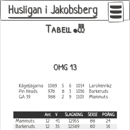
Husligan i Jakobsberg
Tabell 🎳
Duo 1
Duo 2
Bowling Bull
OMG 13
Kägeljägarna
1089
5
6
1014
LarsHenrikz
Pin Heads
978
8
3
1036
Barkeruds
GA 39
988
2
9
1103
Mammuts
Ant
V
SLAGNING
SERIE
POÄNG
Mammuts
12
41
12955
88
24
Barkeruds
12
35
12589
80
16